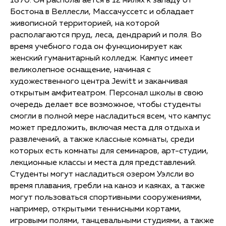
1870. Он располагается в 12 милях к западу от
Бостона в Веллесли, Массачуссетс и обладает
живописной территорией, на которой
располагаются пруд, леса, дендрарий и поля. Во
время учебного года он функционирует как
женский гуманитарный колледж. Кампус имеет
великолепное оснащение, начиная с
художественного центра Jewitt и заканчивая
открытым амфитеатром. Персонал школы в свою
очередь делает все возможное, чтобы студенты
смогли в полной мере насладиться всем, что кампус
может предложить, включая места для отдыха и
развлечений, а также классные комнаты, среди
которых есть комнаты для семинаров, арт-студии,
лекционные классы и места для представлений.
Студенты могут насладиться озером Уэлсли во
время плавания, гребли на каноэ и каяках, а также
могут пользоваться спортивными сооружениями,
например, открытыми теннисными кортами,
игровыми полями, танцевальными студиями, а также