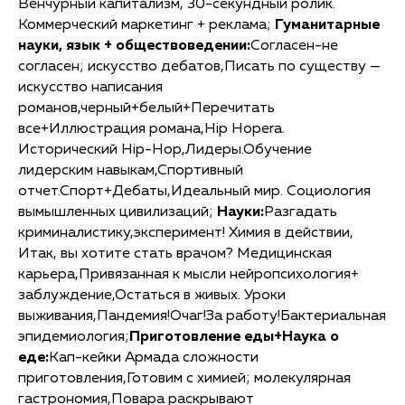
Венчурный капитализм, 30-секундный ролик.
Коммерческий маркетинг + реклама;
Гуманитарные
науки, язык + обществоведении:
Согласен-не
согласен; искусство дебатов,Писать по существу —
искусство написания
романов,черный+белый+Перечитать
все+Иллюстрация романа,Hip Hopera.
Исторический Hip-Hop,Лидеры.Обучение
лидерским навыкам,Спортивный
отчет.Спорт+Дебаты,Идеальный мир. Социология
вымышленных цивилизаций;
Науки:
Разгадать
криминалистику,эксперимент! Химия в действии,
Итак, вы хотите стать врачом? Медицинская
карьера,Привязанная к мысли нейропсихология+
заблуждение,Остаться в живых. Уроки
выживания,Пандемия!Очаг!За работу!Бактериальная
эпидемиология;
Приготовление еды+Наука о
еде:
Кап-кейки Армада сложности
приготовления,Готовим с химией; молекулярная
гастрономия,Повара раскрывают