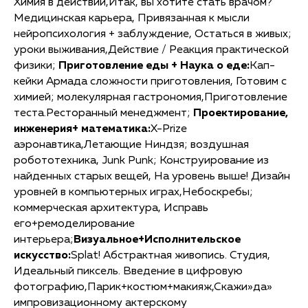
Химия в действии,Итак, вы хотите стать врачом?
Медицинская карьера, Привязанная к мысли
нейропсихология + заблуждение, Остаться в живых;
уроки выживания,Действие / Реакция практической
физики;
Приготовление еды + Наука о еде:
Кап-
кейки Армада сложности приготовления, Готовим с
химией; молекулярная гастрономия,Приготовление
теста.Ресторанный менеджмент;
Проектирование,
инженерия+ математика:
X-Prize
аэронавтика,Летающие Ниндзя; воздушная
робототехника, Junk Punk; Конструирование из
найденных старых вещей, На уровень выше! Дизайн
уровней в компьютерных играх,Небоскребы;
коммерческая архитектура, Исправь
его+ремоделирование
интерьера;
Визуальное+Исполнительское
искусство:
Splat! Абстрактная живопись. Студия,
Идеальный пиксель. Введение в цифровую
фотографию,Парик+костюм+макияж,Скажи»да»
импровизационному актерскому