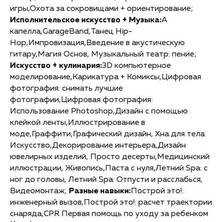
игры,Охота за сокровищами + ориентирование;
Исполнительское искусство + Музыка:
А
капелла,GarageBand,Танец Hip-
Hop,Импровизация,Введение в акустическую
гитару,Магия Основ, Музыкальный театр: пение;
Искусство + кулинария:
3D компьютерное
моделирование,Карикатура + Комиксы,Цифровая
фотография: снимать лучшие
фотографии,Цифровая фотография:
Использование Photoshop,Дизайн с помощью
клейкой ленты,Иллюстрирование в
моде,Граффити,Графический дизайн, Хна для тела.
Искусство,Декорирование интерьера,Дизайн
ювелирных изделий, Просто десерты,Медицинский
иллюстрации, Живопись,Паста с нуля,Летний Spa: с
ног до головы, Летний Spa: Отпусти и расслабься,
Видеомонтаж;
Разные навыки:
Построй это!:
инженерный вызов,Построй это!: расчет траектории
снаряда,CPR Первая помощь по уходу за ребенком