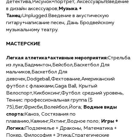
детектива,Рисунок+портрет, Аксессуары!Введение
в дизайн аксессуаров;
Музыка +
Танец:
Unplugged.Введение в акустическую
гитару+написание песен, Дань Бродвейскому
музыкальному театру.
МАСТЕРСКИЕ
Легкая атлетика+активные мероприятия:
Стрельба
из лука,Бадминтон,Бейсбол,Баскетбол Для
мальчиков,Баскетбол Для
девочек,Dodgeball,Фехтование,Американский
футбол с флажками,Gaga Ball, Крытый
Велоспорт,Кикбоксинг,Футбол: средний уровень,
Теннис: профессиональная группа ($
75),Бег,Фрисби,Волейбол,Йога;
Водные виды
спорта:
Каноэ, Состязания по
плаванию,Каякинг,Яхтинг,Водное поло;
Игры +
Логика:
Подземелье + Драконы, Математика +
Покер, Философия + Этика,Стратегические