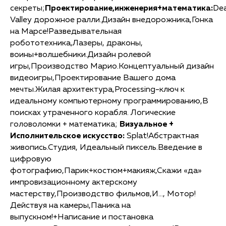
секреты;
Проектирование,инженерия+математика:
De
Valley дорожное ралли.Дизайн внедорожника,Гонка
на Марсе!Разведывательная
робототехника,Лазеры, драконы,
воины+волшебники.Дизайн ролевой
игры,Производство Марио.Концептуальный дизайн
видеоигры,Проектирование Вашего дома
мечты.Жилая архитектура,Processing-ключ к
идеальному компьютерному программированию,В
поисках утраченного корабля. Логические
головоломки + математика;
Визуальное +
Исполнительское искусство:
Splat!Абстрактная
живопись.Студия, Идеальный пиксель.Введение в
цифровую
фотографию,Парик+костюм+макияж,Скажи «да»
импровизационному актерскому
мастерству,Производство фильмов,И…, Мотор!
Действуя на камеры,Паника на
выпускном!+Написание и постановка