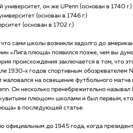
й университет, он же UPenn (основан в 1740 г.)
университет (основан в 1746 г.)
рситет (основан в 1702 г.)
 что сами школы возникли задолго до америка
мин «Лига плюща» появился позже, чем вы дум
рия происхождения заключается в том, что эт
але 1930-х годов спортивным обозревателем N
ый жаловался на освещение футбольного матча
enn. Он несколько пренебрежительно называл
«увитыми плющом» школами и был первым, кто
люща» в последующей статье.
ло официальным до 1945 года, когда президен