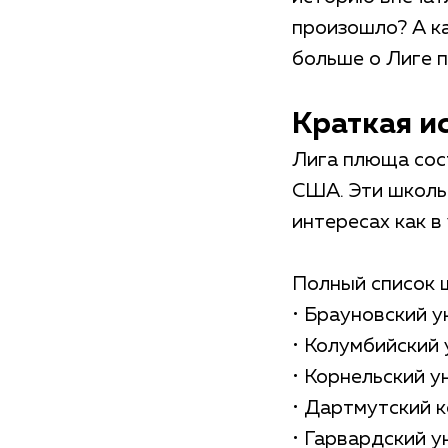
произошло? А ка
больше о Лиге п
Краткая и
Лига плюща сос
США. Эти школы
интересах как в 
Полный список 
• Брауновский ун
• Колумбийский 
• Корнельский ун
• Дартмутский к
• Гарвардский ун