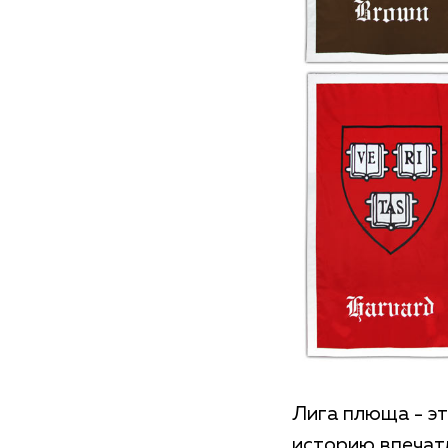
Лига плюща - э
историю впечат