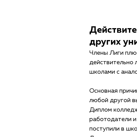
Действите
других ун
Члены Лиги плю
действительно л
школами с анал
Основная причи
любой другой в
Диплом колледж
работодатели и 
поступили в шк