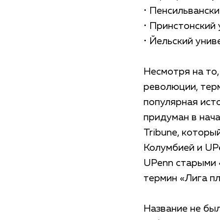
• Пенсильвански
• Принстонский 
• Йельский униве
Несмотря на то,
революции, тер
популярная исто
придуман в нач
Tribune, котор
Колумбией и UP
UPenn старыми 
термин «Лига п
Название не бы