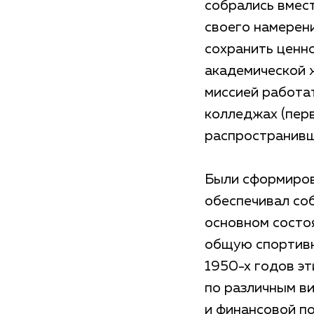
собрались вмес
своего намерен
сохранить ценн
академической ж
миссией работат
колледжах (пер
распространивш
Были сформиров
обеспечивал со
основном состоя
общую спортивн
1950-х годов э
по различным в
и финансовой п