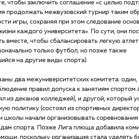
те, чтобы заключить соглашение «с целью под
ия продолжать межвузовский турнир таким об
ости игры, сохраняя при этом следование осно
изни каждого университета». По сути, они по
ь вместе, чтобы сбалансировать легкую атлет
воначально только футбол, но позже также
ийся на другие виды спорта).
аны два межуниверситетских комитета: один,
блюдение правил допуска к занятиям спортом 
л из деканов колледжей), и другой, который 
ую политику (состоял из спортивных директор
ти школы начали организовывать соревнования
идам спорта. Позже Лига плюща добавила ком
омощи, поскольку организация стала уделять 