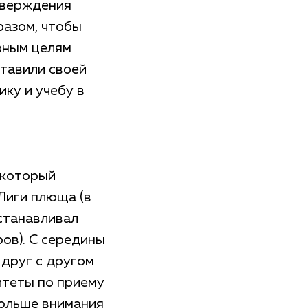
тверждения
разом, чтобы
вным целям
ставили своей
ику и учебу в
 который
Лиги плюща (в
устанавливал
ов). С середины
 друг с другом
итеты по приему
больше внимания