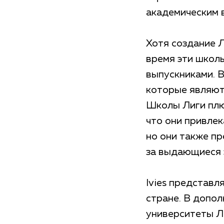
академическим 
Хотя создание Л
время эти школ
выпускниками. 
которые являют
Школы Лиги плю
что они привлек
но они также п
за выдающиеся з
Ivies представл
стране. В допо
университеты Л