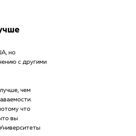
учше
А, но
нению с другими
лучше, чем
наваемости.
потому что
что вы
 Университеты