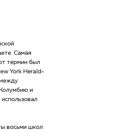
нской
аете. Самая
от термин был
ew York Herald-
 между
 Колумбию и
 использовал
ты восьми школ