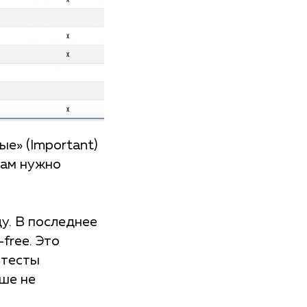
е» (Important)
вам нужно
у. В последнее
-free. Это
 тесты
ьше не