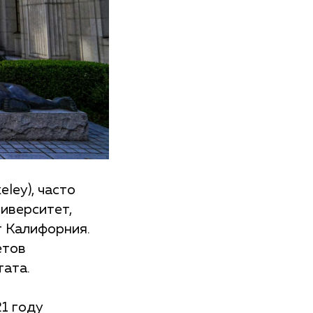
eley), часто
ниверситет,
т Калифорния.
етов
тата.
1 году