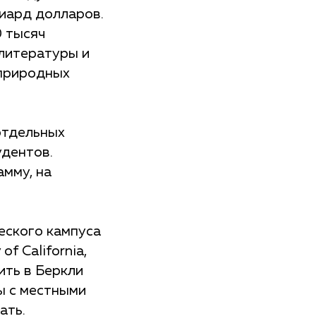
иард долларов.
0 тысяч
 литературы и
 природных
отдельных
удентов.
амму, на
еского кампуса
f California,
ить в Беркли
ы с местными
ать.