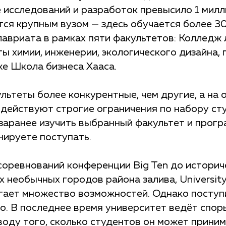
 исследований и разработок превысило 1 милл
тся крупным вузом — здесь обучается более 3
лавриата в рамках пяти факультетов: Колледж
ты химии, инженерии, экологического дизайна,
же Школа бизнеса Хааса.
ьтеты более конкурентные, чем другие, а на 
 действуют строгие ограничения по набору ст
заранее изучить выбранный факультет и прогр
нируете поступать.
соревнований конференции Big Ten до историч
 необычных городов района залива, University o
агает множество возможностей. Однако поступ
о. В последнее время университет ведёт спор
оду того, сколько студентов он может приним