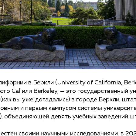
форнии в Беркли (University of California, Berk
то Cal или Berkeley, — это государственный у
как вы уже догадались) в городе Беркли, шта
новным и первым кампусом системы университ
), объединяющей девять учебных заведений ш
вестен своими научными исследованиями: в 202