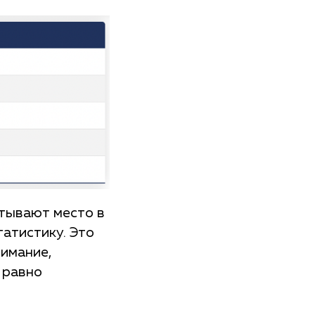
итывают место в
татистику. Это
нимание,
 равно