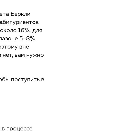
тета Беркли
 абитуриентов
 около 16%, для
апазоне 5–8%.
оэтому вне
 нет, вам нужно
обы поступить в
в в процессе